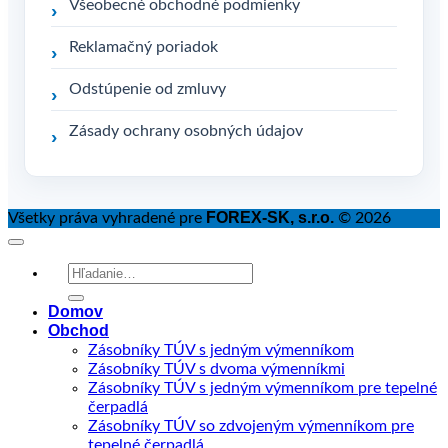
Všeobecné obchodné podmienky
Reklamačný poriadok
Odstúpenie od zmluvy
Zásady ochrany osobných údajov
FOREX-SK, s.r.o.
Všetky práva vyhradené pre
© 2026
Hľadať:
Domov
Obchod
Zásobníky TÚV s jedným výmenníkom
Zásobníky TÚV s dvoma výmenníkmi
Zásobníky TÚV s jedným výmenníkom pre tepelné
čerpadlá
Zásobníky TÚV so zdvojeným výmenníkom pre
tepelné čerpadlá