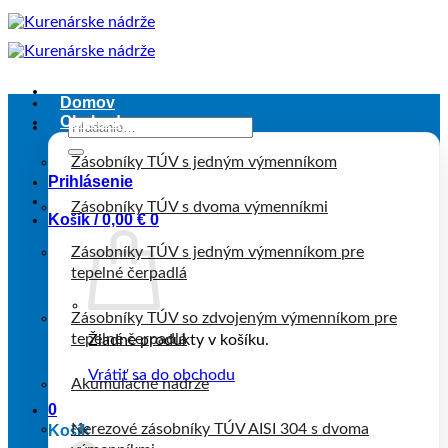
Skip
to
content
Domov
Obchod
Hľadať:
Zásobníky TÚV s jedným výmenníkom
Prihlásenie
Zásobníky TÚV s dvoma výmenníkmi
Košík /
0,00
€
0
Zásobníky TÚV s jedným výmenníkom pre
tepelné čerpadlá
Zásobníky TÚV so zdvojeným výmenníkom pre
tepelné čerpadlá
Žiadne produkty v košíku.
Vrátiť sa do obchodu
Akumulačné nádrže
0
Nerezové zásobníky TÚV AISI 304 s dvoma
Košík