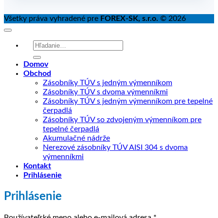
Všetky práva vyhradené pre
FOREX-SK, s.r.o.
© 2026
Hľadať:
Domov
Obchod
Zásobníky TÚV s jedným výmenníkom
Zásobníky TÚV s dvoma výmenníkmi
Zásobníky TÚV s jedným výmenníkom pre tepelné
čerpadlá
Zásobníky TÚV so zdvojeným výmenníkom pre
tepelné čerpadlá
Akumulačné nádrže
Nerezové zásobníky TÚV AISI 304 s dvoma
výmenníkmi
Kontakt
Prihlásenie
Prihlásenie
Povinné
Používateľské meno alebo e-mailová adresa
*