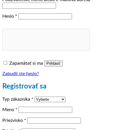
Povinné
Heslo
*
Zapamätať si ma
Prihlásiť
Zabudli ste heslo?
Registrovať sa
Typ zákazníka
*
Meno
*
Priezvisko
*