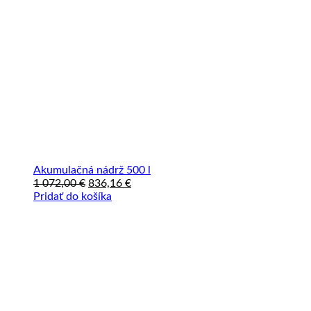
Akumulačná nádrž 500 l
Pôvodná
Aktuálna
1 072,00
€
836,16
€
cena
cena
Pridať do košíka
bola:
je:
1
836,16 €.
072,00 €.