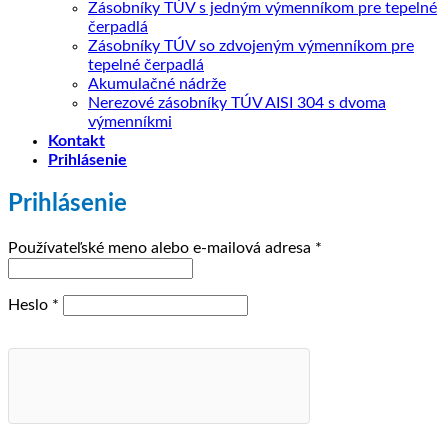
Zásobníky TÚV s jedným výmenníkom pre tepelné
čerpadlá
Zásobníky TÚV so zdvojeným výmenníkom pre
tepelné čerpadlá
Akumulačné nádrže
Nerezové zásobníky TÚV AISI 304 s dvoma
výmenníkmi
Kontakt
Prihlásenie
Prihlásenie
Povinné
Používateľské meno alebo e-mailová adresa
*
Povinné
Heslo
*