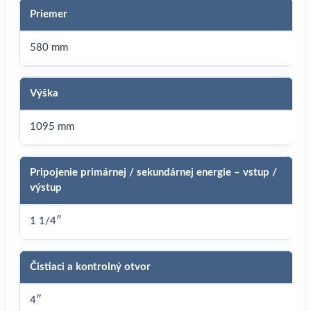
Priemer
580 mm
Výška
1095 mm
Pripojenie primárnej / sekundárnej energie – vstup /
výstup
1 1/4″
Čistiaci a kontrolný otvor
4″