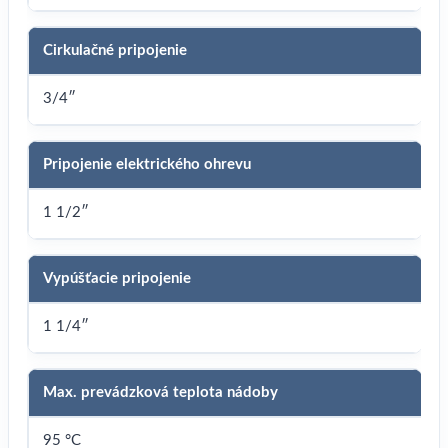
Cirkulačné pripojenie
3/4″
Pripojenie elektrického ohrevu
1 1/2″
Vypúšťacie pripojenie
1 1/4″
Max. prevádzková teplota nádoby
95 °C