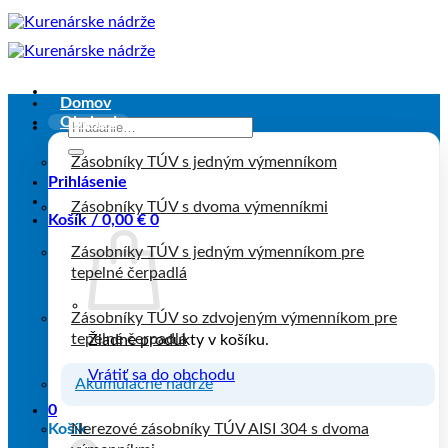
Skip
to
content
Domov
Obchod
Hľadať:
Zásobníky TÚV s jedným výmenníkom
Prihlásenie
Zásobníky TÚV s dvoma výmenníkmi
Košík /
0,00
€
0
Zásobníky TÚV s jedným výmenníkom pre
tepelné čerpadlá
Zásobníky TÚV so zdvojeným výmenníkom pre
tepelné čerpadlá
Žiadne produkty v košíku.
Vrátiť sa do obchodu
Akumulačné nádrže
0
Košík
Nerezové zásobníky TÚV AISI 304 s dvoma