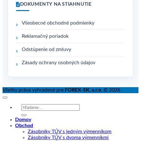
DOKUMENTY NA STIAHNUTIE
Všeobecné obchodné podmienky
Reklamačný poriadok
Odstúpenie od zmluvy
Zásady ochrany osobných údajov
Všetky práva vyhradené pre
FOREX-SK, s.r.o.
© 2026
Hľadať:
Domov
Obchod
Zásobníky TÚV s jedným výmenníkom
Zásobníky TÚV s dvoma výmenníkmi