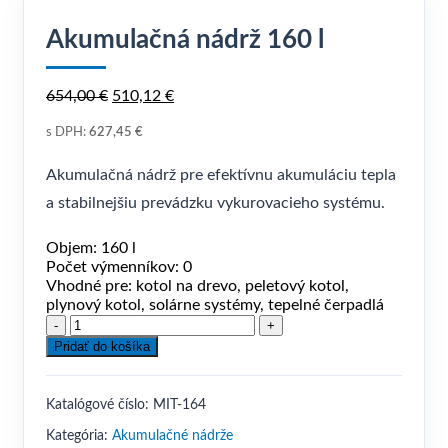
Akumulačná nádrž 160 l
Pôvodná
Aktuálna
654,00
€
510,12
€
cena
cena
s DPH:
627,45
bola:
€
je:
654,00 €.
510,12 €.
Akumulačná nádrž pre efektívnu akumuláciu tepla
a stabilnejšiu prevádzku vykurovacieho systému.
Objem:
160 l
Počet výmenníkov:
0
Vhodné pre:
kotol na drevo, peletový kotol,
plynový kotol, solárne systémy, tepelné čerpadlá
množstvo
Akumulačná
Pridať do košíka
nádrž
160
l
Katalógové číslo:
MIT-164
Kategória:
Akumulačné nádrže