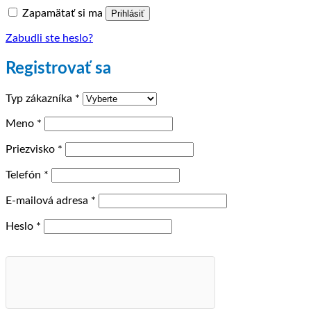
Zapamätať si ma
Prihlásiť
Zabudli ste heslo?
Registrovať sa
Typ zákazníka
*
Meno
*
Priezvisko
*
Telefón
*
Povinné
E-mailová adresa
*
Povinné
Heslo
*