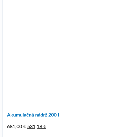
Akumulačná nádrž 200 l
Pôvodná
Aktuálna
681,00
€
531,18
€
cena
cena