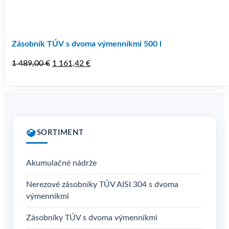
Zásobník TÚV s dvoma výmenníkmi 500 l
Pôvodná
Aktuálna
1 489,00
€
1 161,42
€
cena
cena
bola:
je:
1
1
489,00 €.
161,42 €.
SORTIMENT
Akumulačné nádrže
Nerezové zásobníky TÚV AISI 304 s dvoma
výmenníkmi
Zásobníky TÚV s dvoma výmenníkmi