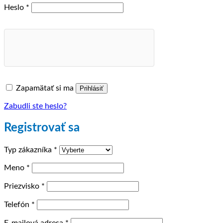
Povinné
Heslo
*
Zapamätať si ma
Prihlásiť
Zabudli ste heslo?
Registrovať sa
Typ zákazníka
*
Meno
*
Priezvisko
*
Telefón
*
Povinné
E-mailová adresa
*