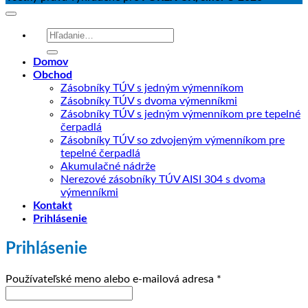
Hľadať:
Domov
Obchod
Zásobníky TÚV s jedným výmenníkom
Zásobníky TÚV s dvoma výmenníkmi
Zásobníky TÚV s jedným výmenníkom pre tepelné
čerpadlá
Zásobníky TÚV so zdvojeným výmenníkom pre
tepelné čerpadlá
Akumulačné nádrže
Nerezové zásobníky TÚV AISI 304 s dvoma
výmenníkmi
Kontakt
Prihlásenie
Prihlásenie
Povinné
Používateľské meno alebo e-mailová adresa
*