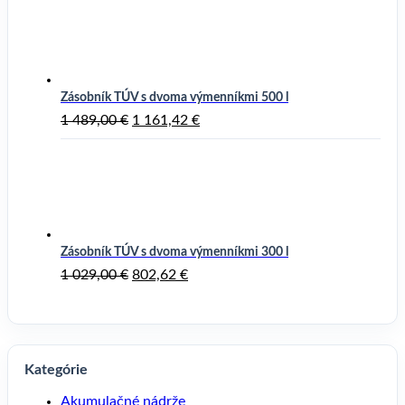
Zásobník TÚV s dvoma výmenníkmi 500 l
Pôvodná
Aktuálna
1 489,00
€
1 161,42
€
cena
cena
bola:
je:
1
1
489,00 €.
161,42 €.
Zásobník TÚV s dvoma výmenníkmi 300 l
Pôvodná
Aktuálna
1 029,00
€
802,62
€
cena
cena
bola:
je:
1
802,62 €.
029,00 €.
Kategórie
Akumulačné nádrže