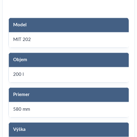
Model
MIT 202
Objem
200 l
Priemer
580 mm
Výška