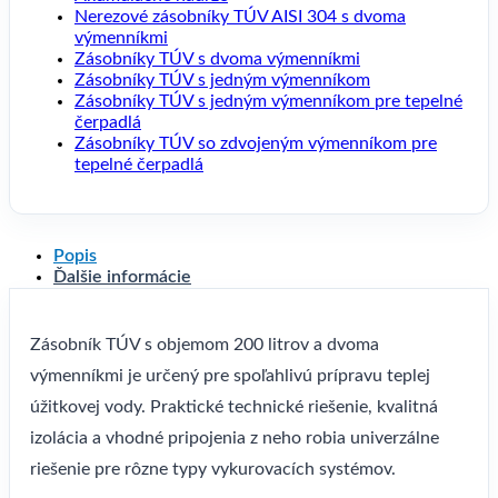
Nerezové zásobníky TÚV AISI 304 s dvoma
výmenníkmi
Zásobníky TÚV s dvoma výmenníkmi
Zásobníky TÚV s jedným výmenníkom
Zásobníky TÚV s jedným výmenníkom pre tepelné
čerpadlá
Zásobníky TÚV so zdvojeným výmenníkom pre
tepelné čerpadlá
Popis
Ďalšie informácie
Zásobník TÚV s objemom 200 litrov a dvoma
výmenníkmi je určený pre spoľahlivú prípravu teplej
úžitkovej vody. Praktické technické riešenie, kvalitná
izolácia a vhodné pripojenia z neho robia univerzálne
riešenie pre rôzne typy vykurovacích systémov.