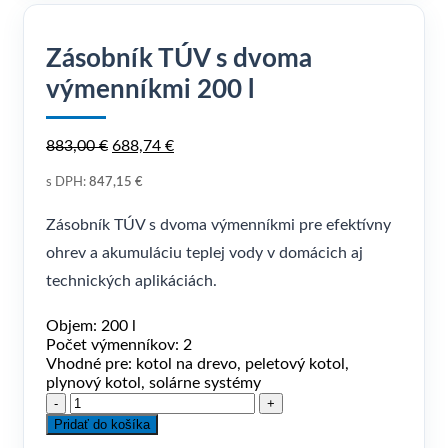
Zásobník TÚV s dvoma
výmenníkmi 200 l
Pôvodná
Aktuálna
883,00
€
688,74
€
cena
cena
s DPH:
847,15
bola:
€
je:
883,00 €.
688,74 €.
Zásobník TÚV s dvoma výmenníkmi pre efektívny
ohrev a akumuláciu teplej vody v domácich aj
technických aplikáciách.
Objem:
200 l
Počet výmenníkov:
2
Vhodné pre:
kotol na drevo, peletový kotol,
plynový kotol, solárne systémy
množstvo
Zásobník
Pridať do košíka
TÚV