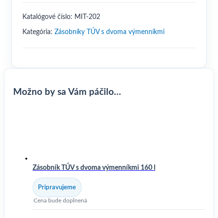
s
dvoma
Katalógové číslo:
MIT-202
výmenníkmi
Kategória:
200
Zásobníky TÚV s dvoma výmenníkmi
l
Možno by sa Vám páčilo…
Zásobník TÚV s dvoma výmenníkmi 160 l
Pripravujeme
Cena bude doplnená