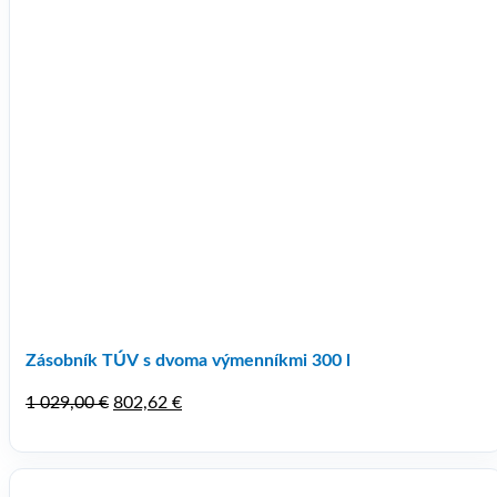
Zásobník TÚV s dvoma výmenníkmi 300 l
Pôvodná
Aktuálna
1 029,00
€
802,62
€
cena
cena
bola:
je:
1
802,62 €.
029,00 €.