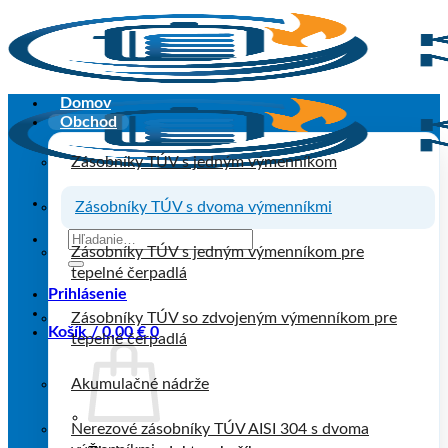
Skip
to
content
Domov
Obchod
Zásobníky TÚV s jedným výmenníkom
Zásobníky TÚV s dvoma výmenníkmi
Hľadať:
Zásobníky TÚV s jedným výmenníkom pre
tepelné čerpadlá
Prihlásenie
Zásobníky TÚV so zdvojeným výmenníkom pre
Košík /
0,00
€
0
tepelné čerpadlá
Akumulačné nádrže
Nerezové zásobníky TÚV AISI 304 s dvoma